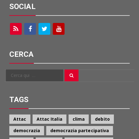
SOCIAL
CERCA
Cerca
Cerca
per:
TAGS
Attac
Attac Italia
clima
debito
democrazia
democrazia partecipativa