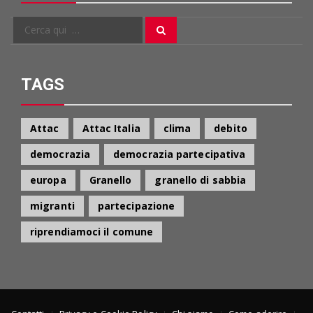
Cerca
Cerca
per:
TAGS
Attac
Attac Italia
clima
debito
democrazia
democrazia partecipativa
europa
Granello
granello di sabbia
migranti
partecipazione
riprendiamoci il comune