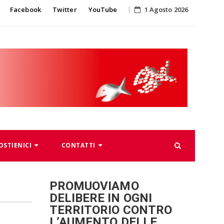
Skip
Facebook
Twitter
YouTube
1 Agosto 2026
to
content
OSTIENICI
CONTATTI
PROMUOVIAMO
DELIBERE IN OGNI
TERRITORIO CONTRO
L’AUMENTO DELLE