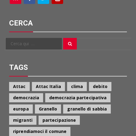
CERCA
Cerca
Cerca
per:
TAGS
Attac
Attac Italia
clima
debito
democrazia
democrazia partecipativa
europa
Granello
granello di sabbia
migranti
partecipazione
riprendiamoci il comune