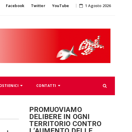
Skip
Facebook
Twitter
YouTube
1 Agosto 2026
to
content
OSTIENICI
CONTATTI
PROMUOVIAMO
DELIBERE IN OGNI
TERRITORIO CONTRO
L’AUMENTO DELLE