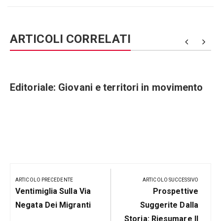
ARTICOLI CORRELATI
Editoriale: Giovani e territori in movimento
Navigazione
articoli
ARTICOLO PRECEDENTE
ARTICOLO SUCCESSIVO
Articolo
Prossimo
Ventimiglia Sulla Via
Prospettive
Precedente:
Post
Negata Dei Migranti
Suggerite Dalla
Storia: Riesumare Il