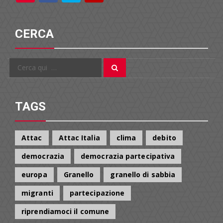
CERCA
Cerca
Cerca
per:
TAGS
Attac
Attac Italia
clima
debito
democrazia
democrazia partecipativa
europa
Granello
granello di sabbia
migranti
partecipazione
riprendiamoci il comune