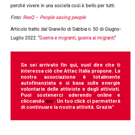
perché vivere in una società così è bello per tutti.
Foto:
ResQ – People saving people
Articolo tratto dal Granello di Sabbia n. 50 di Giugno-
Luglio 2022: “
Guerra e migranti, guerra ai migranti
“
Se sei arrivato fin qui, vuol dire che ti
interessa ciò che Attac Italia propone. La
nostra associazione è totalmente
autofinanziata e si basa sulle energie
volontarie delle attiviste e degli attivisti.
Puoi sostenerci aderendo online e
cliccando
qui
. Un tuo click ci permetterà
di continuare la nostra attività. Grazie"