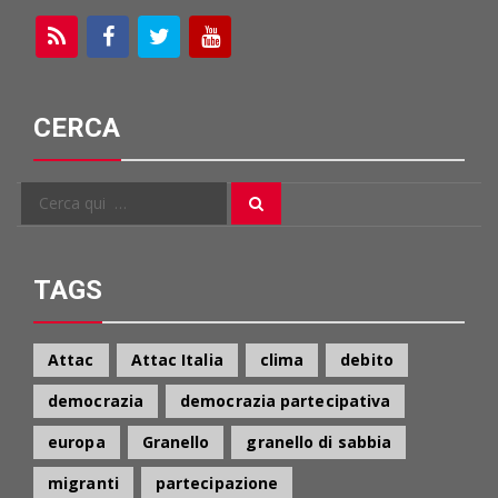
CERCA
Cerca
Cerca
per:
TAGS
Attac
Attac Italia
clima
debito
democrazia
democrazia partecipativa
europa
Granello
granello di sabbia
migranti
partecipazione