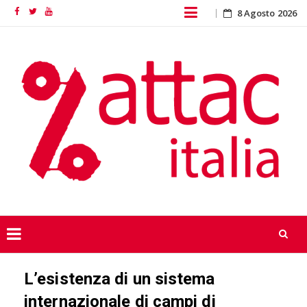
Skip
8 Agosto 2026
Facebook
Twitter
YouTube
to
content
Skip
L’esistenza di un sistema
to
content
internazionale di campi di