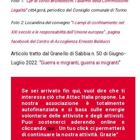
Foto 1: “
Cpr di corso Brunelleschi: l’allarme della Commissione
Legalità
” cittAgorà, periodico del Consiglio comunale di Torino
Foto 2: Locandina del convegno “
I campi di confinamento nel
XXI secolo e le responsabilità dell’Unione europea
” ,
pagina
facebook del Centro di Accoglienza Ernesto Balducci
Articolo tratto dal Granello di Sabbia n. 50 di Giugno-
Luglio 2022: “
Guerra e migranti, guerra ai migranti
“
Se sei arrivato fin qui, vuol dire che ti
interessa ciò che Attac Italia propone. La
nostra associazione è totalmente
autofinanziata e si basa sulle energie
volontarie delle attiviste e degli attivisti.
Puoi sostenerci aderendo online e
cliccando
qui
. Un tuo click ci permetterà
di continuare la nostra attività. Grazie"