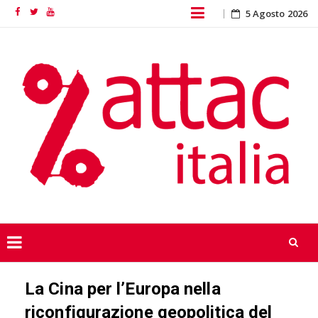
Skip
5 Agosto 2026
Facebook
Twitter
YouTube
to
content
Skip
La Cina per l’Europa nella
to
content
riconfigurazione geopolitica del