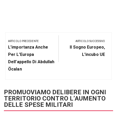
Navigazione
articoli
ARTICOLO PRECEDENTE
ARTICOLO SUCCESSIVO
Articolo
Prossimo
L’importanza Anche
Il Sogno Europeo,
Precedente:
Post
Per L’Europa
L’incubo UE
Dell’appello Di Abdullah
Öcalan
PROMUOVIAMO DELIBERE IN OGNI
TERRITORIO CONTRO L’AUMENTO
DELLE SPESE MILITARI