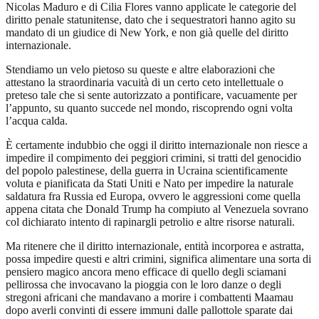
Nicolas Maduro e di Cilia Flores vanno applicate le categorie del
diritto penale statunitense, dato che i sequestratori hanno agito su
mandato di un giudice di New York, e non già quelle del diritto
internazionale.
Stendiamo un velo pietoso su queste e altre elaborazioni che
attestano la straordinaria vacuità di un certo ceto intellettuale o
preteso tale che si sente autorizzato a pontificare, vacuamente per
l’appunto, su quanto succede nel mondo, riscoprendo ogni volta
l’acqua calda.
È certamente indubbio che oggi il diritto internazionale non riesce a
impedire il compimento dei peggiori crimini, si tratti del genocidio
del popolo palestinese, della guerra in Ucraina scientificamente
voluta e pianificata da Stati Uniti e Nato per impedire la naturale
saldatura fra Russia ed Europa, ovvero le aggressioni come quella
appena citata che Donald Trump ha compiuto al Venezuela sovrano
col dichiarato intento di rapinargli petrolio e altre risorse naturali.
Ma ritenere che il diritto internazionale, entità incorporea e astratta,
possa impedire questi e altri crimini, significa alimentare una sorta di
pensiero magico ancora meno efficace di quello degli sciamani
pellirossa che invocavano la pioggia con le loro danze o degli
stregoni africani che mandavano a morire i combattenti Maamau
dopo averli convinti di essere immuni dalle pallottole sparate dai