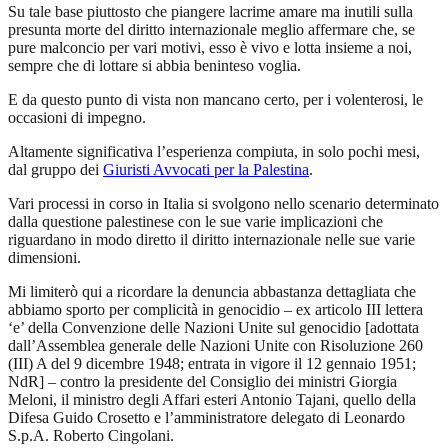
Su tale base piuttosto che piangere lacrime amare ma inutili sulla
presunta morte del diritto internazionale meglio affermare che, se
pure malconcio per vari motivi, esso è vivo e lotta insieme a noi,
sempre che di lottare si abbia beninteso voglia.
E da questo punto di vista non mancano certo, per i volenterosi, le
occasioni di impegno.
Altamente significativa l’esperienza compiuta, in solo pochi mesi,
dal gruppo dei
Giuristi Avvocati per la Palestina
.
Vari processi in corso in Italia si svolgono nello scenario determinato
dalla questione palestinese con le sue varie implicazioni che
riguardano in modo diretto il diritto internazionale nelle sue varie
dimensioni.
Mi limiterò qui a ricordare la denuncia abbastanza dettagliata che
abbiamo sporto per complicità in genocidio – ex articolo III lettera
‘e’ della Convenzione delle Nazioni Unite sul genocidio [adottata
dall’Assemblea generale delle Nazioni Unite con Risoluzione 260
(III) A del 9 dicembre 1948; entrata in vigore il 12 gennaio 1951;
NdR] – contro la presidente del Consiglio dei ministri Giorgia
Meloni, il ministro degli Affari esteri Antonio Tajani, quello della
Difesa Guido Crosetto e l’amministratore delegato di Leonardo
S.p.A. Roberto Cingolani.