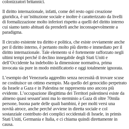
colonizzatori britannici.
Il diritto internazionale, infatti, come del resto ogni creazione
giuridica, è un’istituzione sociale e inoltre è caratterizzato da livelli
di formalizzazione molto inferiori rispetto a quelli del diritto interno
cui siamo tanto abituati da prenderli anche inconsapevolmente a
paradigma.
Il circuito esistente tra diritto e politica, che esiste ovviamente anche
per il diritto interno, è pertanto molto più diretto e immediato per il
diritto internazionale. Tale elemento si è fortemente rafforzato negli
ultimi tempi perché il declino innegabile degli Stati Uniti e
dell’Occidente ha indebolito la dimensione normativa, prima
invocata sia pure in modo mistificatorio e oggi totalmente ignorata.
L’esempio del Venezuela aggredito senza necessità di trovare scuse
ne costituisce un ottimo esempio. Ma quello del genocidio perpetrato
da Israele a Gaza e in Palestina ne rappresenta uno ancora più
evidente. L’occupazione illegittima dei Territori palestinesi esiste da
almeno quasi sessant’anni ma lo sterminio a Gaza di oltre 70mila
persone, buona parte delle quali bambini, è per molti versi una
novità atroce, anche perché avviene in diretta sociale e col
sostanziale contributo dei complici occidentali di Israele, in primis
Stati Uniti, Germania e Italia, e ci chiama quindi direttamente in
causa.