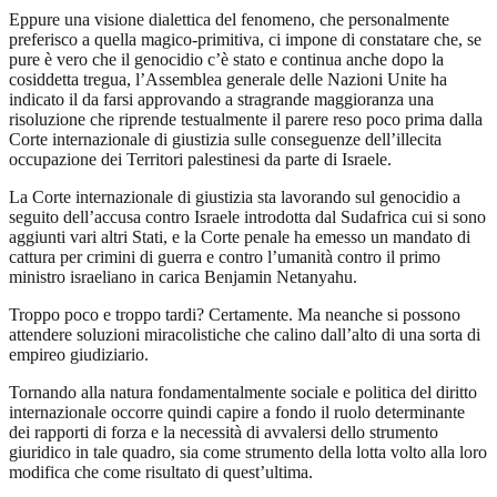
Eppure una visione dialettica del fenomeno, che personalmente
preferisco a quella magico-primitiva, ci impone di constatare che, se
pure è vero che il genocidio c’è stato e continua anche dopo la
cosiddetta tregua, l’Assemblea generale delle Nazioni Unite ha
indicato il da farsi approvando a stragrande maggioranza una
risoluzione che riprende testualmente il parere reso poco prima dalla
Corte internazionale di giustizia sulle conseguenze dell’illecita
occupazione dei Territori palestinesi da parte di Israele.
La Corte internazionale di giustizia sta lavorando sul genocidio a
seguito dell’accusa contro Israele introdotta dal Sudafrica cui si sono
aggiunti vari altri Stati, e la Corte penale ha emesso un mandato di
cattura per crimini di guerra e contro l’umanità contro il primo
ministro israeliano in carica Benjamin Netanyahu.
Troppo poco e troppo tardi? Certamente. Ma neanche si possono
attendere soluzioni miracolistiche che calino dall’alto di una sorta di
empireo giudiziario.
Tornando alla natura fondamentalmente sociale e politica del diritto
internazionale occorre quindi capire a fondo il ruolo determinante
dei rapporti di forza e la necessità di avvalersi dello strumento
giuridico in tale quadro, sia come strumento della lotta volto alla loro
modifica che come risultato di quest’ultima.