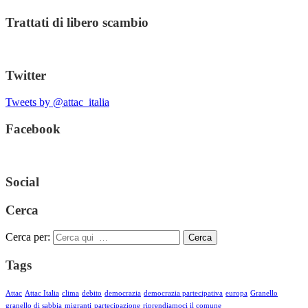
Trattati di libero scambio
Twitter
Tweets by @attac_italia
Facebook
Social
Cerca
Cerca per:
Cerca
Tags
Attac
Attac Italia
clima
debito
democrazia
democrazia partecipativa
europa
Granello
granello di sabbia
migranti
partecipazione
riprendiamoci il comune