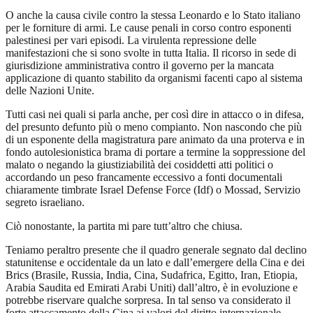
O anche la causa civile contro la stessa Leonardo e lo Stato italiano
per le forniture di armi. Le cause penali in corso contro esponenti
palestinesi per vari episodi. La virulenta repressione delle
manifestazioni che si sono svolte in tutta Italia. Il ricorso in sede di
giurisdizione amministrativa contro il governo per la mancata
applicazione di quanto stabilito da organismi facenti capo al sistema
delle Nazioni Unite.
Tutti casi nei quali si parla anche, per così dire in attacco o in difesa,
del presunto defunto più o meno compianto. Non nascondo che più
di un esponente della magistratura pare animato da una proterva e in
fondo autolesionistica brama di portare a termine la soppressione del
malato o negando la giustiziabilità dei cosiddetti atti politici o
accordando un peso francamente eccessivo a fonti documentali
chiaramente timbrate Israel Defense Force (Idf) o Mossad, Servizio
segreto israeliano.
Ciò nonostante, la partita mi pare tutt’altro che chiusa.
Teniamo peraltro presente che il quadro generale segnato dal declino
statunitense e occidentale da un lato e dall’emergere della Cina e dei
Brics (Brasile, Russia, India, Cina, Sudafrica, Egitto, Iran, Etiopia,
Arabia Saudita ed Emirati Arabi Uniti) dall’altro, è in evoluzione e
potrebbe riservare qualche sorpresa. In tal senso va considerato il
forte attaccamento della Cina ai valori del diritto internazionale.