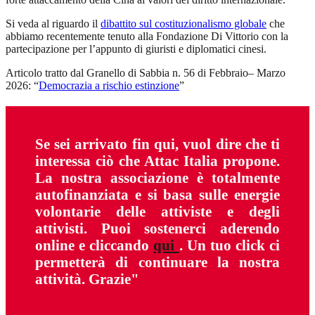
Si veda al riguardo il
dibattito sul costituzionalismo globale
che
abbiamo recentemente tenuto alla Fondazione Di Vittorio con la
partecipazione per l’appunto di giuristi e diplomatici cinesi.
Articolo tratto dal Granello di Sabbia n. 56 di Febbraio– Marzo
2026: “
Democrazia a rischio estinzione
”
Se sei arrivato fin qui, vuol dire che ti
interessa ciò che Attac Italia propone.
La nostra associazione è totalmente
autofinanziata e si basa sulle energie
volontarie delle attiviste e degli
attivisti. Puoi sostenerci aderendo
online e cliccando
qui
. Un tuo click ci
permetterà di continuare la nostra
attività. Grazie"