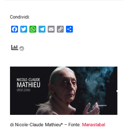
Condividi:
Facebook
Twitter
WhatsApp
Telegram
Email
Copy
Condividi
Link
di Nicole-Claude Mathieu* – Fonte:
Manastabal