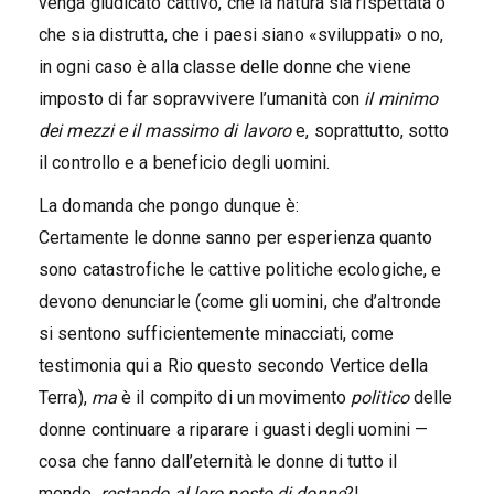
venga giudicato cattivo, che la natura sia rispettata o
che sia distrutta, che i paesi siano «sviluppati» o no,
in ogni caso è alla classe delle donne che viene
imposto di far sopravvivere l’umanità con
il minimo
dei mezzi e il massimo di lavoro
e, soprattutto, sotto
il controllo e a beneficio degli uomini.
La domanda che pongo dunque è:
Certamente le donne sanno per esperienza quanto
sono catastrofiche le cattive politiche ecologiche, e
devono denunciarle (come gli uomini, che d’altronde
si sentono sufficientemente minacciati, come
testimonia qui a Rio questo secondo Vertice della
Terra),
ma
è il compito di un movimento
politico
delle
donne continuare a riparare i guasti degli uomini —
cosa che fanno dall’eternità le donne di tutto il
mondo,
restando al loro posto di donne
?!