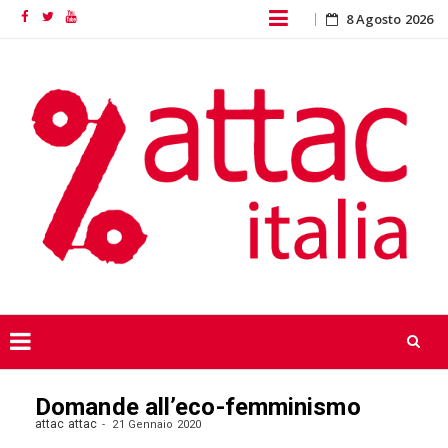
Skip
8 Agosto 2026
Facebook
Twitter
YouTube
to
content
Skip
Domande all’eco-femminismo
to
content
attac attac
21 Gennaio 2020