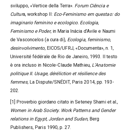
sviluppo, «Vertice della Terra».
Forum Ciência e
Cultur
a, workshop II:
Eco-Feminismo em questao: do
imaginario feminino e ecologico. Ecologia,
Feminismo e Poder
, in Maria Inácia d’Avile e Naumi
de Vasconcelos (a cura di),
Ecologia, feminismo,
desinvolvimento
, EICOS/UFRJ, «Documenta», n. 1,
Université fédérale de Rio de Janeiro, 1993. Il testo
è ora incluso in Nicole-Claude Mathieu,
L’Anatomie
politique II. Usage, déréliction et résilience des
femmes,
La Dispute/SNÉDIT, Paris 2014, pp. 193-
202.
[1] Proverbio giordano citato in Seteney Shami et al.,
Women in Arab Society. Work Patterns and Gender
relations in Egypt, Jordan and Sudan
, Berg
Publishers, Paris 1990, p. 27.