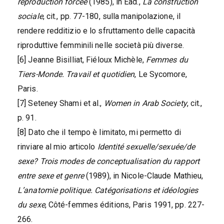
reproduction forcée
(1985), in Ead.,
La construction
sociale
, cit., pp. 77-180, sulla manipolazione, il
rendere redditizio e lo sfruttamento delle capacità
riproduttive femminili nelle società più diverse.
[6] Jeanne Bisilliat, Fiéloux Michèle,
Femmes du
Tiers-Monde. Travail et quotidien
, Le Sycomore,
Paris.
[7] Seteney Shami et al.,
Women in Arab Society
, cit.,
p. 91.
[8] Dato che il tempo è limitato, mi permetto di
rinviare al mio articolo
Identité sexuelle/sexuée/de
sexe? Trois modes de conceptualisation du rapport
entre sexe et genre
(1989), in Nicole-Claude Mathieu,
L’anatomie politique. Catégorisations et idéologies
du sexe
, Côté-femmes éditions, Paris 1991, pp. 227-
266.