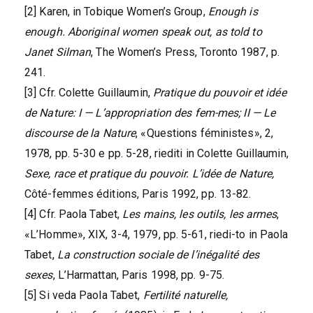
[2] Karen, in Tobique Women’s Group,
Enough is
enough. Aboriginal women speak out, as told to
Janet Silman
, The Women’s Press, Toronto 1987, p.
241.
[3] Cfr. Colette Guillaumin,
Pratique du pouvoir et idée
de Nature: I — L’appropriation des fem-mes; II — Le
discourse de la Nature
, «Questions féministes», 2,
1978, pp. 5-30 e pp. 5-28, riediti in Colette Guillaumin,
Sexe, race et pratique du pouvoir. L’idée de Nature,
Côté-femmes éditions, Paris 1992, pp. 13-82.
[4] Cfr. Paola Tabet,
Les mains, les outils, les armes
,
«L’Homme», XIX, 3-4, 1979, pp. 5-61, riedi-to in Paola
Tabet,
La construction sociale de l’inégalité des
sexes
, L’Harmattan, Paris 1998, pp. 9-75.
[5] Si veda Paola Tabet,
Fertilité naturelle,