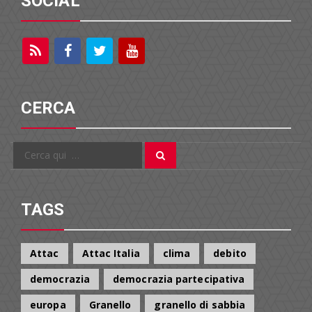
SOCIAL
CERCA
Cerca
Cerca
per:
TAGS
Attac
Attac Italia
clima
debito
democrazia
democrazia partecipativa
europa
Granello
granello di sabbia