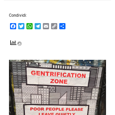
Condividi:
Facebook
Twitter
WhatsApp
Telegram
Email
Copy
Condividi
Link