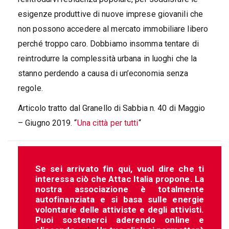
esigenze produttive di nuove imprese giovanili che
non possono accedere al mercato immobiliare libero
perché troppo caro. Dobbiamo insomma tentare di
reintrodurre la complessità urbana in luoghi che la
stanno perdendo a causa di un’economia senza
regole.
Articolo tratto dal Granello di Sabbia n. 40 di Maggio
– Giugno 2019. “
Una città per tutti
“
Se sei arrivato fin qui, vuol dire che ti
interessa ciò che Attac Italia propone. La
nostra associazione è totalmente
autofinanziata e si basa sulle energie
volontarie delle attiviste e degli attivisti.
Puoi sostenerci aderendo online e