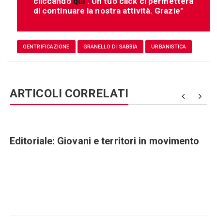
cliccando
qui
. Un tuo click ci permetterà
di continuare la nostra attività. Grazie"
GENTRIFICAZIONE
GRANELLO DI SABBIA
URBANISTICA
ARTICOLI CORRELATI
Editoriale: Giovani e territori in movimento
Navigazione