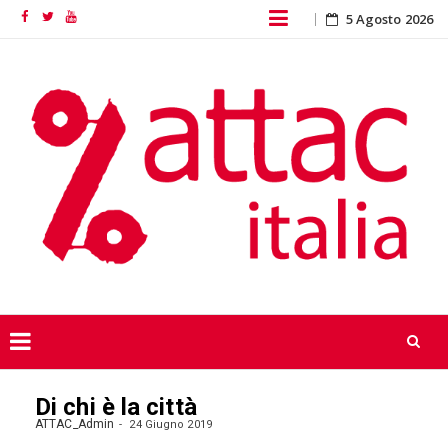
Skip
5 Agosto 2026
Facebook
Twitter
YouTube
to
content
Skip
Di chi è la città
to
content
ATTAC_Admin
24 Giugno 2019