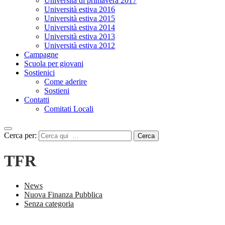
Università di primavera 2017
Università estiva 2016
Università estiva 2015
Università estiva 2014
Università estiva 2013
Università estiva 2012
Campagne
Scuola per giovani
Sostienici
Come aderire
Sostieni
Contatti
Comitati Locali
Cerca per:
Cerca
TFR
News
Nuova Finanza Pubblica
Senza categoria