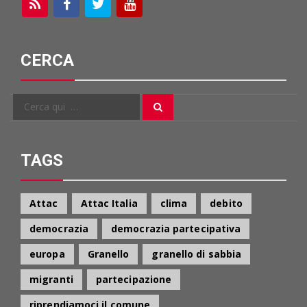
CERCA
Cerca
Cerca
per:
TAGS
Attac
Attac Italia
clima
debito
democrazia
democrazia partecipativa
europa
Granello
granello di sabbia
migranti
partecipazione
riprendiamoci il comune