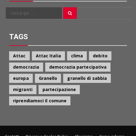
Cerca
Cerca
per:
TAGS
Attac
Attac Italia
clima
debito
democrazia
democrazia partecipativa
europa
Granello
granello di sabbia
migranti
partecipazione
riprendiamoci il comune