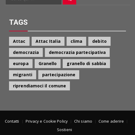
Cerca
per:
TAGS
Attac
Attac Italia
clima
debito
democrazia
democrazia partecipativa
europa
Granello
granello di sabbia
migranti
partecipazione
riprendiamoci il comune
Contatti
Privacy e Cookie Policy
Chi siamo
Come aderire
Sostieni