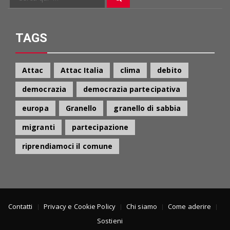
Cerca
per:
TAGS
Attac
Attac Italia
clima
debito
democrazia
democrazia partecipativa
europa
Granello
granello di sabbia
migranti
partecipazione
riprendiamoci il comune
Contatti
Privacy e Cookie Policy
Chi siamo
Come aderire
Sostieni