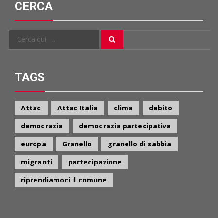
CERCA
Cerca
Cerca
per:
TAGS
Attac
Attac Italia
clima
debito
democrazia
democrazia partecipativa
europa
Granello
granello di sabbia
migranti
partecipazione
riprendiamoci il comune