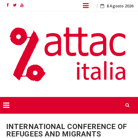
Skip
8 Agosto 2026
Facebook
Twitter
YouTube
to
content
Skip
to
INTERNATIONAL CONFERENCE OF
content
REFUGEES AND MIGRANTS