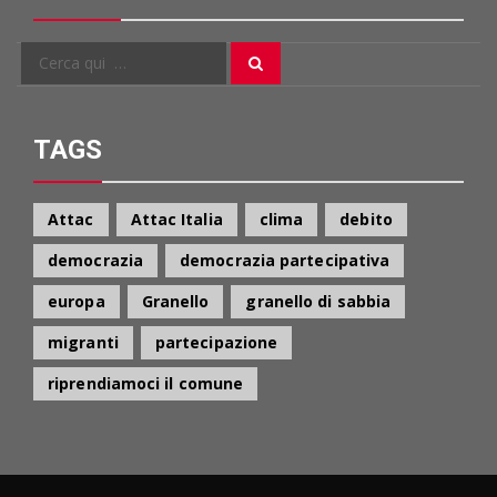
Cerca
Cerca
per:
TAGS
Attac
Attac Italia
clima
debito
democrazia
democrazia partecipativa
europa
Granello
granello di sabbia
migranti
partecipazione
riprendiamoci il comune