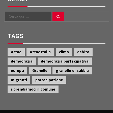
Cerca
Cerca
per:
TAGS
Attac
Attac Italia
clima
debito
democrazia
democrazia partecipativa
europa
Granello
granello di sabbia
migranti
partecipazione
riprendiamoci il comune