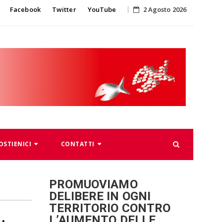
Skip
Facebook
Twitter
YouTube
2 Agosto 2026
to
content
OSTIENICI
CONTATTI
PROMUOVIAMO
DELIBERE IN OGNI
TERRITORIO CONTRO
L’AUMENTO DELLE