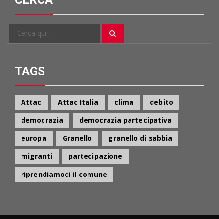
Cerca
Cerca
per:
TAGS
Attac
Attac Italia
clima
debito
democrazia
democrazia partecipativa
europa
Granello
granello di sabbia
migranti
partecipazione
riprendiamoci il comune