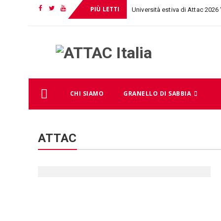
PIÙ LETTI
Università estiva di Attac 2026
Facebook
Twitter
YouTube
_
Skip
CHI SIAMO
GRANELLO DI SABBIA
to
content
ATTAC