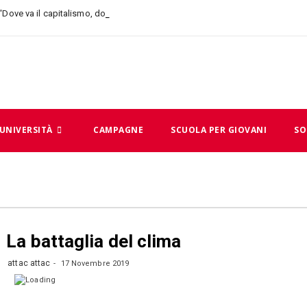
 “Dove va il capitalismo, dove andiamo noi”
UNIVERSITÀ
CAMPAGNE
SCUOLA PER GIOVANI
SO
La battaglia del clima
attac attac
17 Novembre 2019