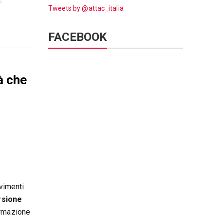
Tweets by @attac_italia
FACEBOOK
à che
ovimenti
rsione
ormazione