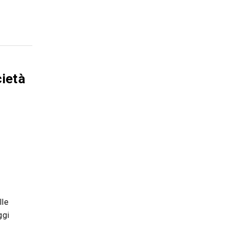
cietà
lle
ggi