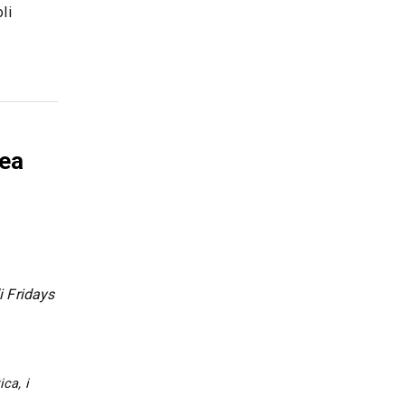
li
lea
 Fridays
ca, i