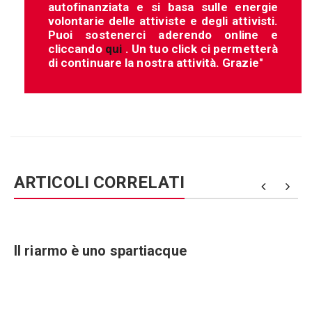
autofinanziata e si basa sulle energie
volontarie delle attiviste e degli attivisti.
Puoi sostenerci aderendo online e
cliccando
qui
. Un tuo click ci permetterà
di continuare la nostra attività. Grazie"
ARTICOLI CORRELATI
Il riarmo è uno spartiacque