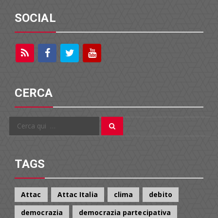
SOCIAL
CERCA
Cerca
Cerca
per:
TAGS
Attac
Attac Italia
clima
debito
democrazia
democrazia partecipativa