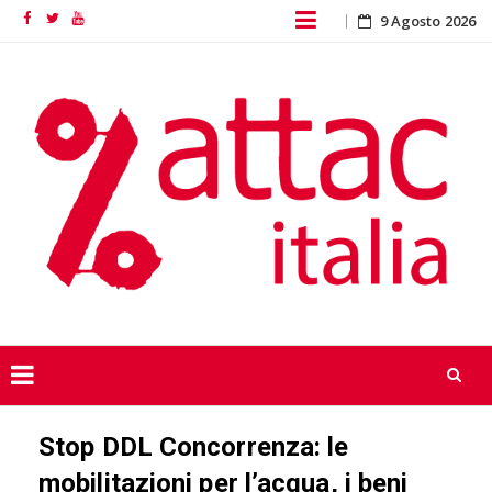
Skip
9 Agosto 2026
Facebook
Twitter
YouTube
to
content
Skip
Stop DDL Concorrenza: le
to
content
mobilitazioni per l’acqua, i beni