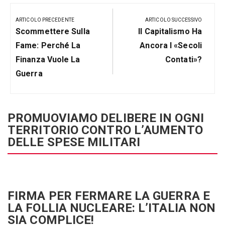
Navigazione
articoli
ARTICOLO PRECEDENTE
ARTICOLO SUCCESSIVO
Articolo
Prossimo
Scommettere Sulla
Il Capitalismo Ha
Precedente:
Post
Fame: Perché La
Ancora I «secoli
Finanza Vuole La
Contati»?
Guerra
PROMUOVIAMO DELIBERE IN OGNI
TERRITORIO CONTRO L’AUMENTO
DELLE SPESE MILITARI
FIRMA PER FERMARE LA GUERRA E
LA FOLLIA NUCLEARE: L’ITALIA NON
SIA COMPLICE!