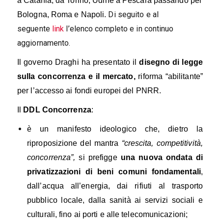
a Catania, da Torino, Udine a Pescara passando per
Di seguito e al
Bologna, Roma e Napoli.
seguente
link
l’elenco completo e in continuo
aggiornamento.
I
l governo Draghi
ha presentato
i
l
disegno di legge
sulla concorrenza e il mercato,
riforma “abilitante”
per l’accesso ai fondi europei del PNRR.
Il
DDL Concorrenza
:
è un
manifesto ideologico che, dietro la
riproposizione del mantra
“crescita, competitività,
concorrenza”,
si prefigge
una nuova ondata di
privatizzazioni
di beni comuni fondamentali
,
dall’acqua all’energia, dai rifiuti al trasporto
pubblico locale, dalla sanità ai servizi sociali e
culturali, fino ai porti e alle telecomunicazioni;