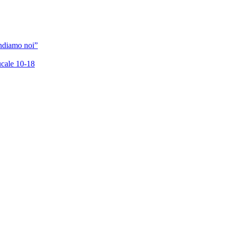
andiamo noi”
cale 10-18