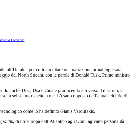
kimedia Commons
)
utin all’Ucraina per cortocircuitare una narrazione ormai ingessata
botaggio del North Stream, con le parole di Donald Tusk, Primo ministro
gendo anche Urss, Usa e Cina e producendo atti verso il disarmo, la
se tu sei sicuro rispetto a me. L’esatto opposto dell’attuale delirio di
 tecnologico come lo ha definito Gianīs Varoufakis.
tpolitik
, di un’Europa dall’Atlantico agli Urali, agivano personalità