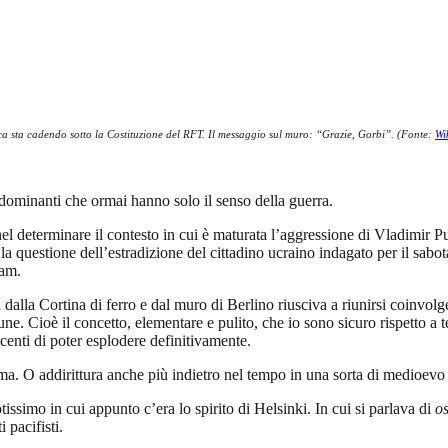
 sta cadendo sotto la Costituzione del RFT. Il messaggio sul muro: “Grazie, Gorbi”. (Fonte:
Wi
 dominanti che ormai hanno solo il senso della guerra.
 nel determinare il contesto in cui è maturata l’aggressione di Vladimir P
la questione dell’estradizione del cittadino ucraino indagato per il sa
eam.
dalla Cortina di ferro e dal muro di Berlino riusciva a riunirsi coinvol
ne. Cioè il concetto, elementare e pulito, che io sono sicuro rispetto a te 
enti di poter esplodere definitivamente.
ima. O addirittura anche più indietro nel tempo in una sorta di medioevo
simo in cui appunto c’era lo spirito di Helsinki. In cui si parlava di
os
pacifisti.