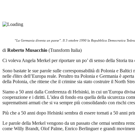
“La Germania diventa un paese”. Il 3 ottobre 1990 la Repubblica Democratica Tedesca
di
Roberto Musacchio
(Transform Italia)
Ci voleva Angela Merkel per riportare un po’ di senso della Storia tra
Sono bastate le sue parole sulle corresponsabilità di Polonia e Baltici
nelle
élites
dell’Europa reale. Peraltro tra Polonia e Germania è aperta 
della Polonia, che ritiene che il crimine sia stato costruire il North Str
Siamo a 50 anni dalla Conferenza di Helsinki, in cui un’Europa divisa 
cooperazione e i diritti. L’idea di fondo era quella della sicurezza comu
suprematismi armati che si va sempre più consolidando con rischi cresc
Più che a 50 anni dopo Helsinki sembra di essere tornati a 50 anni pr
Le parole della Merkel vengono da un passato che ormai sembra remotis
come Willy Brandt, Olof Palme, Enrico Berlinguer e grandi movimenti 