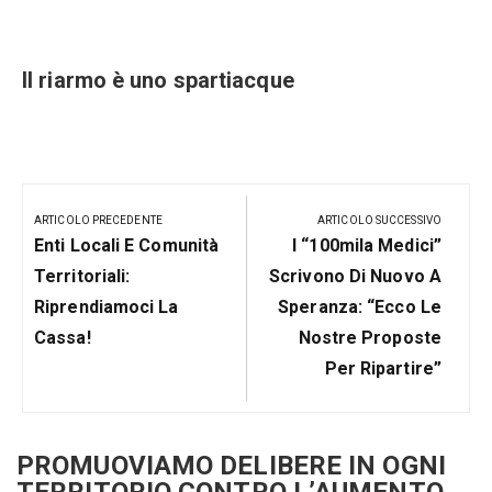
Il riarmo è uno spartiacque
Navigazione
articoli
ARTICOLO PRECEDENTE
ARTICOLO SUCCESSIVO
Articolo
Prossimo
Enti Locali E Comunità
I “100mila Medici”
Precedente:
Post
Territoriali:
Scrivono Di Nuovo A
Riprendiamoci La
Speranza: “Ecco Le
Cassa!
Nostre Proposte
Per Ripartire”
PROMUOVIAMO DELIBERE IN OGNI