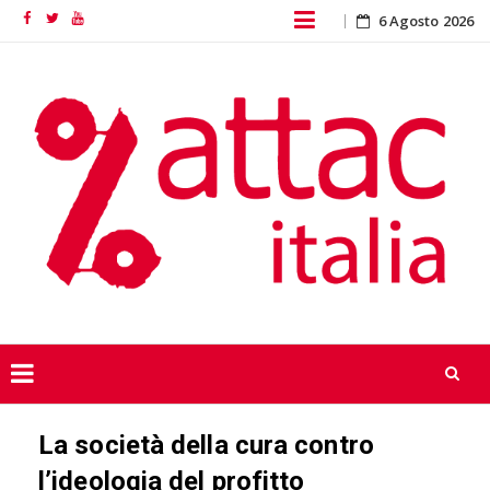
Skip
6 Agosto 2026
Facebook
Twitter
YouTube
to
content
Skip
La società della cura contro
to
content
l’ideologia del profitto