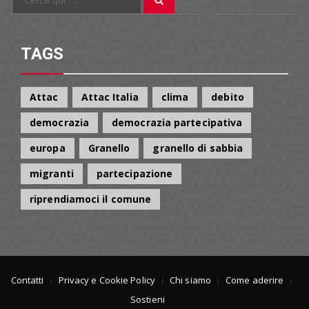
Cerca
per:
TAGS
Attac
Attac Italia
clima
debito
democrazia
democrazia partecipativa
europa
Granello
granello di sabbia
migranti
partecipazione
riprendiamoci il comune
Contatti
Privacy e Cookie Policy
Chi siamo
Come aderire
Sostieni