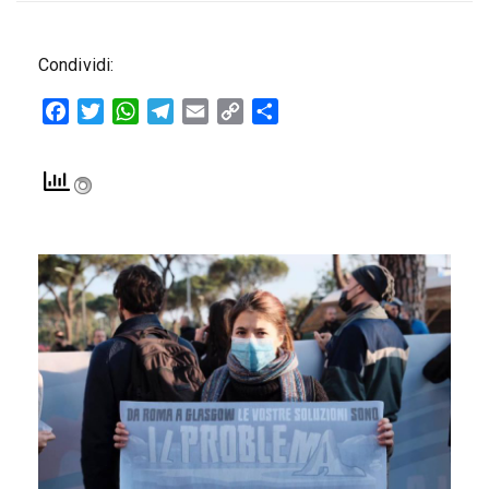
Condividi:
Facebook
Twitter
WhatsApp
Telegram
Email
Copy
Condividi
Link