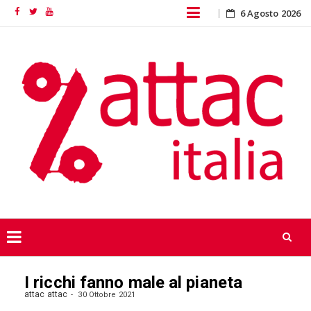
Skip
6 Agosto 2026
Facebook
Twitter
YouTube
to
content
Skip
I ricchi fanno male al pianeta
to
content
attac attac
30 Ottobre 2021