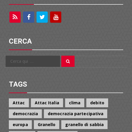
CERCA
Cerca
Cerca
per:
TAGS
Attac
Attac Italia
clima
debito
democrazia
democrazia partecipativa
europa
Granello
granello di sabbia