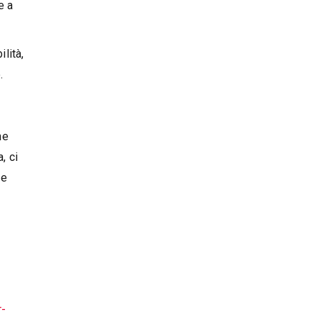
e a
lità,
.
ne
, ci
 e
r-