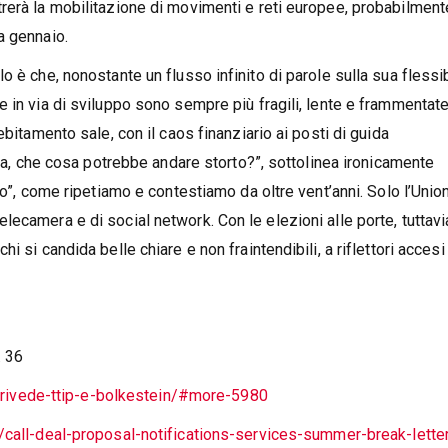
rerà la mobilitazione di movimenti e reti europee, probabilment
a gennaio.
 è che, nonostante un flusso infinito di parole sulla sua flessibi
 in via di sviluppo sono sempre più fragili, lente e frammentate
ebitamento sale, con il caos finanziario ai posti di guida
cia, che cosa potrebbe andare storto?”, sottolinea ironicamente
to”, come ripetiamo e contestiamo da oltre vent’anni. Solo l’Unio
ecamera e di social network. Con le elezioni alle porte, tuttavia
 si candida belle chiare e non fraintendibili, a riflettori accesi
. 36
si-rivede-ttip-e-bolkestein/#more-5980
call-deal-proposal-notifications-services-summer-break-lette