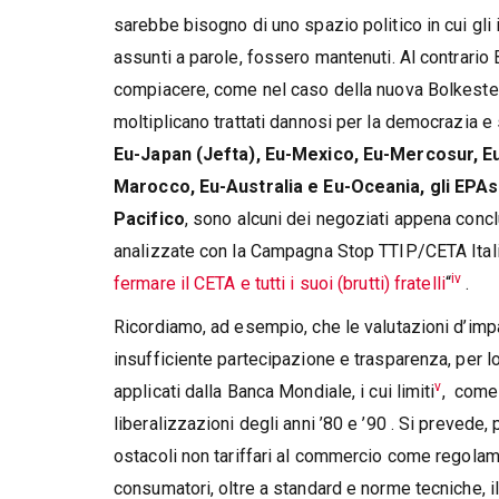
sarebbe bisogno di uno spazio politico in cui gli 
assunti a parole, fossero mantenuti. Al contrario 
compiacere, come nel caso della nuova Bolkestein
moltiplicano trattati dannosi per la democrazia e
Eu-Japan (Jefta), Eu-Mexico, Eu-Mercosur, Eu
Marocco, Eu-Australia e Eu-Oceania, gli EPAs 
Pacifico
, sono alcuni dei negoziati appena concl
analizzate con la Campagna Stop TTIP/CETA Itali
iv
fermare il CETA e tutti i suoi (brutti) fratelli
“
.
Ricordiamo, ad esempio, che le valutazioni d’impa
insufficiente partecipazione e trasparenza, per 
v
applicati dalla Banca Mondiale, i cui limiti
, come
liberalizzazioni degli anni ’80 e ’90 . Si prevede,
ostacoli non tariffari al commercio come regolamen
consumatori, oltre a standard e norme tecniche, il