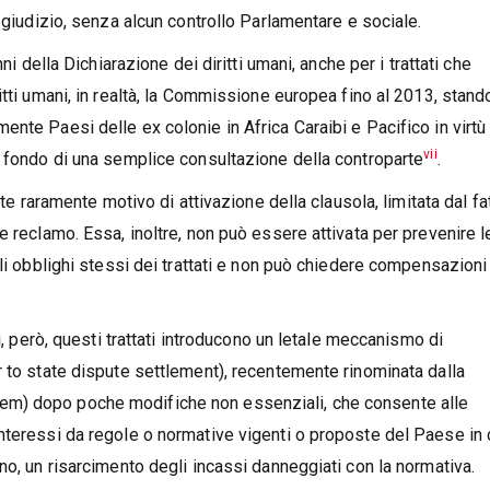
 giudizio, senza alcun controllo Parlamentare e sociale.
ni della Dichiarazione dei diritti umani, anche per i trattati che
itti umani, in realtà, la Commissione europea fino al 2013, stand
nte Paesi delle ex colonie in Africa Caraibi e Pacifico in virtù
vii
a fondo di una semplice consultazione della controparte
.
ate raramente motivo di attivazione della clausola, limitata dal fa
e reclamo. Essa, inoltre, non può essere attivata per prevenire l
gli obblighi stessi dei trattati e non può chiedere compensazioni
i, però, questi trattati introducono un letale meccanismo di
r to state dispute settlement), recentemente rinominata dalla
m) dopo poche modifiche non essenziali, che consente alle
nteressi da regole o normative vigenti o proposte del Paese in 
no, un risarcimento degli incassi danneggiati con la normativa.