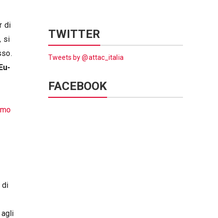
r di
TWITTER
, si
sso.
Tweets by @attac_italia
Eu-
FACEBOOK
iamo
 di
 agli