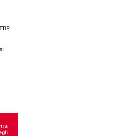
 TTIP
on
tra
egli