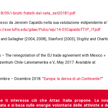
18/09/i-brutti-fratelli-del-ceta_set20181.pdf
pressi da Jeronim Capaldo nella sua valutazione indipendente al
s://ase.tufts.edu/gdae/Pubs/wp/14-03CapaldoTTIP_IT.pdf
and Gallagher (2004, 2008), Stanford (2003), Stiglitz and Charlt
 – The renegotiation of the EU trade agreement with Mexico »
zentrum Chile-Lateinamerika e.V., May 2017. Available at:
ovembre – Dicembre 2018. “
Europa: la deriva di un Continente?
“
he ti interessa ciò che Attac Italia propone. La nos
a e si basa sulle energie volontarie delle attiviste e d