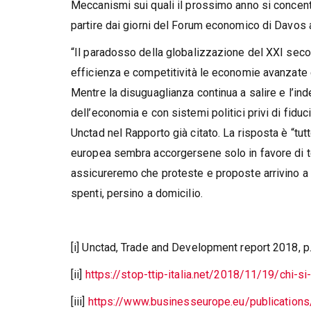
Meccanismi sui quali il prossimo anno si concent
partire dai giorni del Forum economico di Davos 
“Il paradosso della globalizzazione del XXI secolo
efficienza e competitività le economie avanzate e
Mentre la disuguaglianza continua a salire e l’ind
dell’economia e con sistemi politici privi di fidu
Unctad nel Rapporto già citato. La risposta è “tut
europea sembra accorgersene solo in favore di tel
assicureremo che proteste e proposte arrivino a chi
spenti, persino a domicilio.
[i] Unctad, Trade and Development report 2018, p
[ii]
https://stop-ttip-italia.net/2018/11/19/chi-
[iii]
https://www.businesseurope.eu/publications/