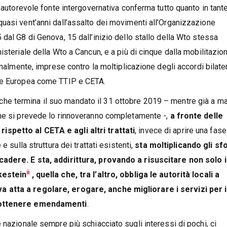
n’autorevole fonte intergovernativa conferma tutto quanto in tant
uasi vent’anni dall’assalto dei movimenti all’Organizzazione
dal G8 di Genova, 15 dall’inizio dello stallo della Wto stessa
steriale della Wto a Cancun, e a più di cinque dalla mobilitazio
inalmente, imprese contro la moltiplicazione degli accordi bilater
one Europea come TTIP e CETA.
 che termina il suo mandato il 31 ottobre 2019 – mentre già a m
che si prevede lo rinnoveranno completamente -,
a fronte delle
spetto al CETA e agli altri trattati
, invece di aprire una fase
e sulla struttura dei trattati esistenti,
sta moltiplicando gli sf
cadere. E sta, addirittura, provando a risuscitare non solo i
ii
kestein
, quella che, tra l’altro, obbliga le autorità locali a
 atta a regolare, erogare, anche migliorare i servizi per i
i ottenere emendamenti
.
 nazionale sempre più schiacciato sugli interessi di pochi, ci