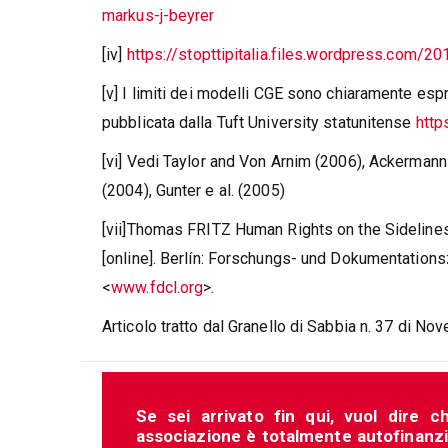
markus-j-beyrer
[iv]
https://stopttipitalia.files.wordpress.com/20
[v] I limiti dei modelli CGE sono chiaramente es
pubblicata dalla Tuft University statunitense
http
[vi] Vedi Taylor and Von Arnim (2006), Ackermann 
(2004), Gunter e al. (2005)
[vii]Thomas FRITZ Human Rights on the Sidelines
[online]. Berlín: Forschungs- und Dokumentations
<
www.fdcl.org
>.
Articolo tratto dal Granello di Sabbia n. 37 di N
Se sei arrivato fin qui, vuol dire c
associazione è totalmente autofinanziat