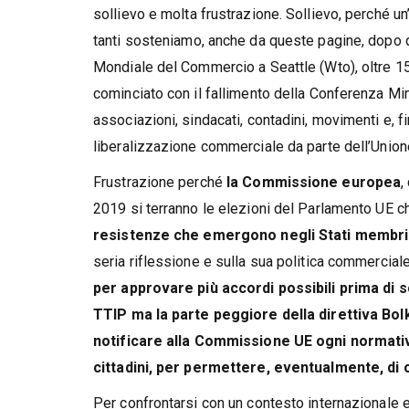
sollievo e molta frustrazione. Sollievo, perché u
tanti sosteniamo, anche da queste pagine, dopo q
Mondiale del Commercio a Seattle (Wto), oltre 15 
cominciato con il fallimento della Conferenza Mini
associazioni, sindacati, contadini, movimenti e, f
liberalizzazione commerciale da parte dell’Uni
Frustrazione perché
la Commissione europea
,
2019 si terranno le elezioni del Parlamento UE 
resistenze che emergono negli Stati membri ri
seria riflessione e sulla sua politica commerciale 
per approvare più accordi possibili prima di s
TTIP ma la parte peggiore della direttiva Bol
notificare alla Commissione UE ogni normativa
cittadini, per permettere, eventualmente, d
Per confrontarsi con un contesto internazionale e