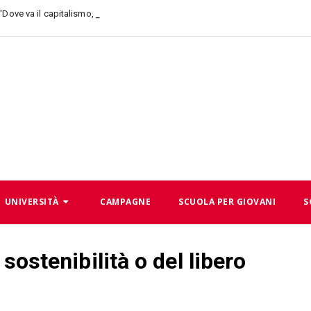
 “Dove va il capitalismo, dove andiamo noi”
UNIVERSITÀ
CAMPAGNE
SCUOLA PER GIOVANI
S
 sostenibilità o del libero