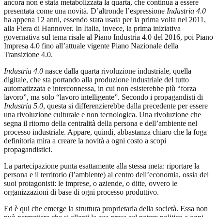
ancora non è stata metabolizzata la quarta, che continua a essere
presentata come una novità. D’altronde l’espressione
Industria 4.0
ha appena 12 anni, essendo stata usata per la prima volta nel 2011,
alla Fiera di Hannover. In Italia, invece, la prima iniziativa
governativa sul tema risale al Piano Industria 4.0 del 2016, poi Piano
Impresa 4.0 fino all’attuale vigente Piano Nazionale della
Transizione 4.0.
Industria 4.0
nasce dalla quarta rivoluzione industriale, quella
digitale, che sta portando alla produzione industriale del tutto
automatizzata e interconnessa, in cui non esisterebbe più “forza
lavoro”, ma solo “lavoro intelligente”. Secondo i propagandisti di
Industria 5.0
, questa si differenzierebbe dalla precedente per essere
una rivoluzione culturale e non tecnologica. Una rivoluzione che
segna il ritorno della centralità della persona e dell’ambiente nel
processo industriale. Appare, quindi, abbastanza chiaro che la foga
definitoria mira a creare la novità a ogni costo a scopi
propagandistici.
La partecipazione punta esattamente alla stessa meta: riportare la
persona e il territorio (l’ambiente) al centro dell’economia, ossia dei
suoi protagonisti: le imprese, o aziende, o ditte, ovvero le
organizzazioni di base di ogni processo produttivo.
Ed è qui che emerge la struttura proprietaria della società. Essa non