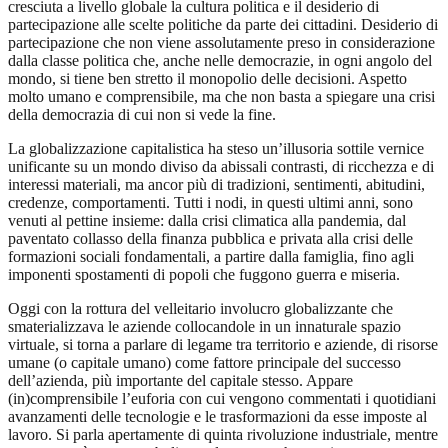
cresciuta a livello globale la cultura politica e il desiderio di
partecipazione alle scelte politiche da parte dei cittadini. Desiderio di
partecipazione che non viene assolutamente preso in considerazione
dalla classe politica che, anche nelle democrazie, in ogni angolo del
mondo, si tiene ben stretto il monopolio delle decisioni. Aspetto
molto umano e comprensibile, ma che non basta a spiegare una crisi
della democrazia di cui non si vede la fine.
La globalizzazione capitalistica ha steso un’illusoria sottile vernice
unificante su un mondo diviso da abissali contrasti, di ricchezza e di
interessi materiali, ma ancor più di tradizioni, sentimenti, abitudini,
credenze, comportamenti. Tutti i nodi, in questi ultimi anni, sono
venuti al pettine insieme: dalla crisi climatica alla pandemia, dal
paventato collasso della finanza pubblica e privata alla crisi delle
formazioni sociali fondamentali, a partire dalla famiglia, fino agli
imponenti spostamenti di popoli che fuggono guerra e miseria.
Oggi con la rottura del velleitario involucro globalizzante che
smaterializzava le aziende collocandole in un innaturale spazio
virtuale, si torna a parlare di legame tra territorio e aziende, di risorse
umane (o capitale umano) come fattore principale del successo
dell’azienda, più importante del capitale stesso. Appare
(in)comprensibile l’euforia con cui vengono commentati i quotidiani
avanzamenti delle tecnologie e le trasformazioni da esse imposte al
lavoro. Si parla apertamente di quinta rivoluzione industriale, mentre