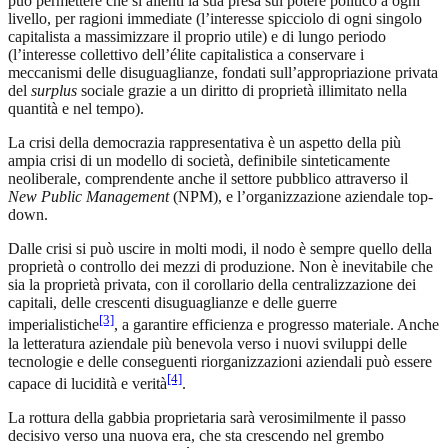
può permettere che si allenti la sua presa sul potere politico a ogni
livello, per ragioni immediate (l’interesse spicciolo di ogni singolo
capitalista a massimizzare il proprio utile) e di lungo periodo
(l’interesse collettivo dell’élite capitalistica a conservare i
meccanismi delle disuguaglianze, fondati sull’appropriazione privata
del
surplus
sociale grazie a un diritto di proprietà illimitato nella
quantità e nel tempo).
La crisi della democrazia rappresentativa è un aspetto della più
ampia crisi di un modello di società, definibile sinteticamente
neoliberale, comprendente anche il settore pubblico attraverso il
New
Public
Management
(NPM), e l’organizzazione aziendale top-
down.
Dalle crisi si può uscire in molti modi, il nodo è sempre quello della
proprietà o controllo dei mezzi di produzione. Non è inevitabile che
sia la proprietà privata, con il corollario della centralizzazione dei
capitali, delle crescenti disuguaglianze e delle guerre
[3]
imperialistiche
, a garantire efficienza e progresso materiale. Anche
la letteratura aziendale più benevola verso i nuovi sviluppi delle
tecnologie e delle conseguenti riorganizzazioni aziendali può essere
[4]
capace di lucidità e verità
.
La rottura della gabbia proprietaria sarà verosimilmente il passo
decisivo verso una nuova era, che sta crescendo nel grembo