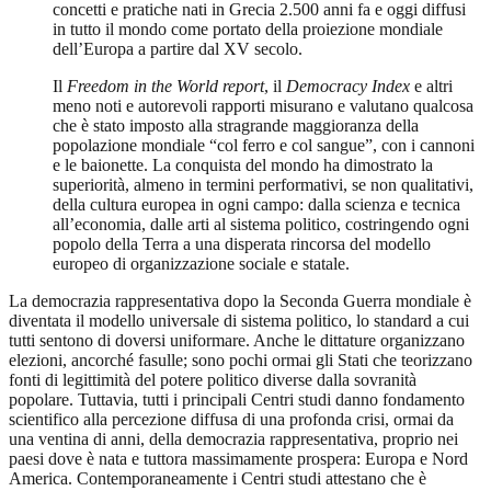
concetti e pratiche nati in Grecia 2.500 anni fa e oggi diffusi
in tutto il mondo come portato della proiezione mondiale
dell’Europa a partire dal XV secolo.
Il
Freedom in the World report
, il
Democracy Index
e altri
meno noti e autorevoli rapporti misurano e valutano qualcosa
che è stato imposto alla stragrande maggioranza della
popolazione mondiale “col ferro e col sangue”, con i cannoni
e le baionette. La conquista del mondo ha dimostrato la
superiorità, almeno in termini performativi, se non qualitativi,
della cultura europea in ogni campo: dalla scienza e tecnica
all’economia, dalle arti al sistema politico, costringendo ogni
popolo della Terra a una disperata rincorsa del modello
europeo di organizzazione sociale e statale.
La democrazia rappresentativa dopo la Seconda Guerra mondiale è
diventata il modello universale di sistema politico, lo standard a cui
tutti sentono di doversi uniformare. Anche le dittature organizzano
elezioni, ancorché fasulle; sono pochi ormai gli Stati che teorizzano
fonti di legittimità del potere politico diverse dalla sovranità
popolare. Tuttavia, tutti i principali Centri studi danno fondamento
scientifico alla percezione diffusa di una profonda crisi, ormai da
una ventina di anni, della democrazia rappresentativa, proprio nei
paesi dove è nata e tuttora massimamente prospera: Europa e Nord
America. Contemporaneamente i Centri studi attestano che è