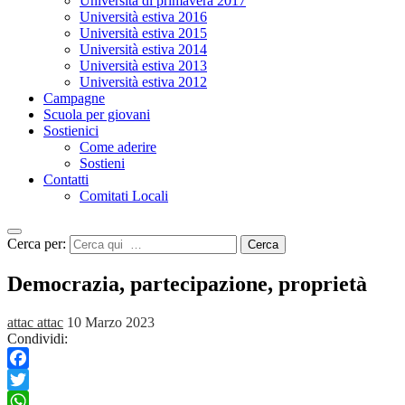
Università di primavera 2017
Università estiva 2016
Università estiva 2015
Università estiva 2014
Università estiva 2013
Università estiva 2012
Campagne
Scuola per giovani
Sostienici
Come aderire
Sostieni
Contatti
Comitati Locali
Cerca per:
Cerca
Democrazia, partecipazione, proprietà
attac attac
10 Marzo 2023
Condividi:
Facebook
Twitter