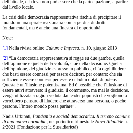
dell’attuale, e la leva non può essere che la partecipazione, a partire
dal livello locale.
La crisi della democrazia rappresentativa rischia di precipitare il
mondo in una spirale reazionaria con la perdita di diritti
fondamentali, ma è anche una finestra di opportunità.
Note:
[1]
Nella rivista online
Culture
e
Impresa
, n. 10, giugno 2013
[2]
“La democrazia rappresentativa si regge su due gambe, quella
dell’opinione e quella della volontà, cioè della decisione. Quella
dell’opinione, del giudizio espresso in pubblico, ci fa oggi illudere
che basti essere connessi per essere decisori, per contare; che sia
sufficiente essere connessi per essere cittadini dotati di potere.
Questa è un’illusione potentissima. Ed è possibile che l’illusione di
essere attivi attraverso il giudizio, il commento, ma mai la decisione,
venga utilizzata a ragion veduta dai leader populisti che vogliono o
vorrebbero pensare di illudere che attraverso una persona, o poche
persone, l’intero mondo possa parlare”.
Nadia Urbinati,
Pandemia e società democratica. Il terreno comune
di una nuova normalità
, nel periodico trimestrale
Nova
Atlantide
n.
2/2021 (Fondazione per la Sussidiarietà)