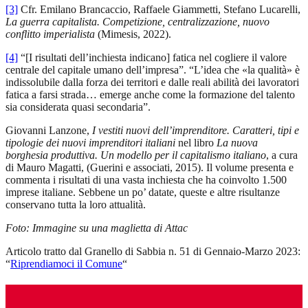
[3]
Cfr. Emilano Brancaccio, Raffaele Giammetti, Stefano Lucarelli,
La guerra capitalista. Competizione, centralizzazione, nuovo
conflitto imperialista
(Mimesis, 2022).
[4]
“[I risultati dell’inchiesta indicano] fatica nel cogliere il valore
centrale del capitale umano dell’impresa”. “L’idea che «la qualità» è
indissolubile dalla forza dei territori e dalle reali abilità dei lavoratori
fatica a farsi strada… emerge anche come la formazione del talento
sia considerata quasi secondaria”.
Giovanni Lanzone,
I vestiti nuovi dell’imprenditore. Caratteri, tipi e
tipologie dei nuovi imprenditori italiani
nel libro
La nuova
borghesia produttiva. Un modello per il capitalismo italiano
, a cura
di Mauro Magatti, (Guerini e associati, 2015). Il volume presenta e
commenta i risultati di una vasta inchiesta che ha coinvolto 1.500
imprese italiane. Sebbene un po’ datate, queste e altre risultanze
conservano tutta la loro attualità.
Foto: Immagine su una maglietta di Attac
Articolo tratto dal Granello di Sabbia n. 51 di Gennaio-Marzo 2023:
“
Riprendiamoci il Comune
“